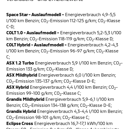
Space Star - Auslaufmodell -
Energieverbrauch 4,9-5,5
l/100 km Benzin; CO
-Emission 112-125 g/km; CO
-Klasse
2
2
C-D;
COLT 1.0 - Auslaufmodell -
Energieverbrauch 5,2-5,3 l/100
km Benzin; CO
-Emission 118-119 g/km; CO
-Klasse D;
2
2
COLT Hybrid - Auslaufmodell -
Energieverbrauch 4,2-4,3
l/100 km Benzin; CO
-Emission 96-97 g/km; CO
-Klasse
2
2
C;
ASX 1.2 Turbo
Energieverbrauch 5,9 l/100 km Benzin; CO
-
2
Emission 133 g/km; CO
-Klasse D;
2
ASX Mildhybrid
Energieverbrauch 6,0 l/100 km Benzin;
CO
-Emission 135-137 g/km; CO
-Klasse D-E;
2
2
ASX Hybrid
Energieverbrauch 4,4 l/100 km Benzin; CO
-
2
Emission 99-100 g/km; CO
-Klasse C;
2
Grandis Mildhybrid
Energieverbrauch 5,9-6,1 l/100 km
Benzin; CO
-Emission 134-138 g/km; CO
-Klasse D-E;
2
2
Grandis Hybrid
Energieverbrauch 4,3-4,4 l/100 km Benzin;
CO
-Emission 98-101 g/km; CO
-Klasse C;
2
2
Eclipse Cross
Energieverbrauch 16,7-17,1 kWh/100 km