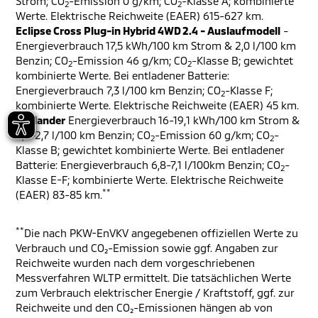
Strom; CO
-Emission 0 g/km; CO
-Klasse A; kombinierte
2
2
Werte. Elektrische Reichweite (EAER) 615-627 km.
Eclipse Cross Plug-in Hybrid 4WD 2.4 - Auslaufmodell
-
Energieverbrauch 17,5 kWh/100 km Strom & 2,0 l/100 km
Benzin; CO
-Emission 46 g/km; CO
-Klasse B; gewichtet
2
2
kombinierte Werte. Bei entladener Batterie:
Energieverbrauch 7,3 l/100 km Benzin; CO
-Klasse F;
2
kombinierte Werte. Elektrische Reichweite (EAER) 45 km.
Outlander
Energieverbrauch 16-19,1 kWh/100 km Strom &
2,6-2,7 l/100 km Benzin; CO
-Emission 60 g/km; CO
-
2
2
Klasse B; gewichtet kombinierte Werte. Bei entladener
Batterie: Energieverbrauch 6,8-7,1 l/100km Benzin; CO
-
2
Klasse E-F; kombinierte Werte. Elektrische Reichweite
**
(EAER) 83-85 km.
**
Die nach PKW-EnVKV angegebenen offiziellen Werte zu
Verbrauch und CO₂-Emission sowie ggf. Angaben zur
Reichweite wurden nach dem vorgeschriebenen
Messverfahren WLTP ermittelt. Die tatsächlichen Werte
zum Verbrauch elektrischer Energie / Kraftstoff, ggf. zur
Reichweite und den CO₂-Emissionen hängen ab von