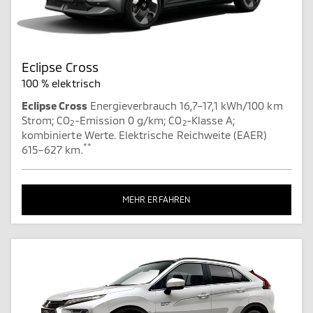
Eclipse Cross
100 % elektrisch
Eclipse Cross
Energieverbrauch 16,7–17,1 kWh/100 km
Strom; CO
-Emission 0 g/km; CO
-Klasse A;
2
2
kombinierte Werte. Elektrische Reichweite (EAER)
**
615–627 km.
MEHR ERFAHREN