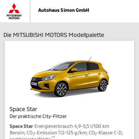
Autohaus Simon GmbH
Die MITSUBISHI MOTORS Modellpalette
Space Star
Der praktische City-Flitzer
Space Star
Energieverbrauch 4,9-5,5 l/100 km
Benzin; CO
-Emission 112-125 g/km; CO
-Klasse C-D;
2
2
**
kombinierte Werte.