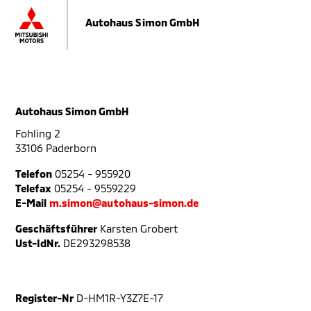
Autohaus Simon GmbH
Autohaus Simon GmbH
Fohling 2
33106 Paderborn
Telefon
05254 - 955920
Telefax
05254 - 9559229
E-Mail
m.simon@autohaus-simon.de
Geschäftsführer
Karsten Grobert
Ust-IdNr.
DE293298538
Register-Nr
D-HM1R-Y3Z7E-17