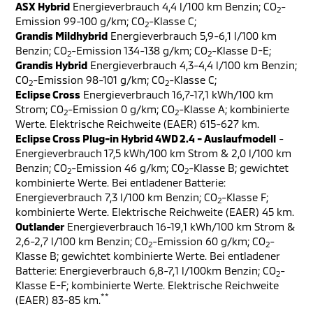
ASX Hybrid
Energieverbrauch 4,4 l/100 km Benzin; CO
-
2
Emission 99-100 g/km; CO
-Klasse C;
2
Grandis Mildhybrid
Energieverbrauch 5,9-6,1 l/100 km
Benzin; CO
-Emission 134-138 g/km; CO
-Klasse D-E;
2
2
Grandis Hybrid
Energieverbrauch 4,3-4,4 l/100 km Benzin;
CO
-Emission 98-101 g/km; CO
-Klasse C;
2
2
Eclipse Cross
Energieverbrauch 16,7-17,1 kWh/100 km
Strom; CO
-Emission 0 g/km; CO
-Klasse A; kombinierte
2
2
Werte. Elektrische Reichweite (EAER) 615-627 km.
Eclipse Cross Plug-in Hybrid 4WD 2.4 - Auslaufmodell
-
Energieverbrauch 17,5 kWh/100 km Strom & 2,0 l/100 km
Benzin; CO
-Emission 46 g/km; CO
-Klasse B; gewichtet
2
2
kombinierte Werte. Bei entladener Batterie:
Energieverbrauch 7,3 l/100 km Benzin; CO
-Klasse F;
2
kombinierte Werte. Elektrische Reichweite (EAER) 45 km.
Outlander
Energieverbrauch 16-19,1 kWh/100 km Strom &
2,6-2,7 l/100 km Benzin; CO
-Emission 60 g/km; CO
-
2
2
Klasse B; gewichtet kombinierte Werte. Bei entladener
Batterie: Energieverbrauch 6,8-7,1 l/100km Benzin; CO
-
2
Klasse E-F; kombinierte Werte. Elektrische Reichweite
**
(EAER) 83-85 km.