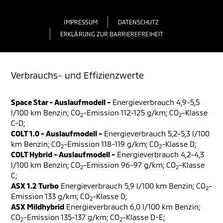
IMPRESSUM
DATENSCHUTZ
ERKLÄRUNG ZUR BARRIEREFREIHEIT
Verbrauchs- und Effizienzwerte
Space Star - Auslaufmodell -
Energieverbrauch 4,9-5,5
l/100 km Benzin; CO
-Emission 112-125 g/km; CO
-Klasse
2
2
C-D;
COLT 1.0 - Auslaufmodell -
Energieverbrauch 5,2-5,3 l/100
km Benzin; CO
-Emission 118-119 g/km; CO
-Klasse D;
2
2
COLT Hybrid - Auslaufmodell -
Energieverbrauch 4,2-4,3
l/100 km Benzin; CO
-Emission 96-97 g/km; CO
-Klasse
2
2
C;
ASX 1.2 Turbo
Energieverbrauch 5,9 l/100 km Benzin; CO
-
2
Emission 133 g/km; CO
-Klasse D;
2
ASX Mildhybrid
Energieverbrauch 6,0 l/100 km Benzin;
CO
-Emission 135-137 g/km; CO
-Klasse D-E;
2
2