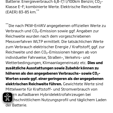
Batterie: Energieverbrauch 6,8-7,1 l/100km Benzin; CO
-
2
Klasse E-F; kombinierte Werte. Elektrische Reichweite
**
(EAER) 83-85 km.
**
Die nach PKW-EnVKV angegebenen offiziellen Werte zu
Verbrauch und CO₂-Emission sowie ggf. Angaben zur
Reichweite wurden nach dem vorgeschriebenen
Messverfahren WLTP ermittelt. Die tatsächlichen Werte
zum Verbrauch elektrischer Energie / Kraftstoff, ggf. zur
Reichweite und den CO₂-Emissionen hängen ab von
individueller Fahrweise, Straßen-, Verkehrs- und
Wetterbedingungen, Klimaanlageneinsatz etc.
Dies und
zusätzliche Ausstattungen sowie Zubehör können zu
höheren als den angegebenen Verbrauchs- sowie CO₂-
Werten sowie ggf. einer geringeren als der angegebenen
elektrischen Reichweite führen.
Gewichtete Werte sind
Mittelwerte für Kraftstoff- und Stromverbrauch von
extern aufladbaren Hybridelektrofahrzeugen bei
durchschnittlichem Nutzungsprofil und täglichem Laden
der Batterie.