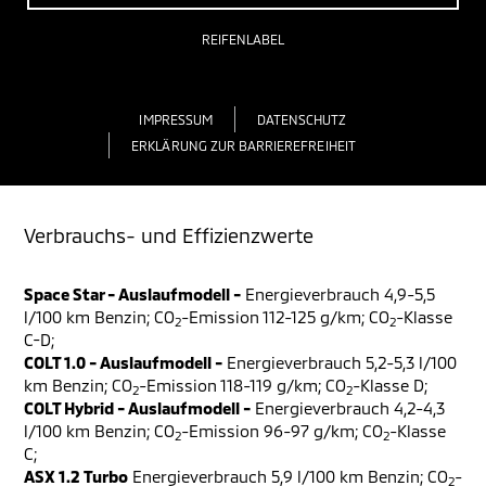
REIFENLABEL
IMPRESSUM
DATENSCHUTZ
ERKLÄRUNG ZUR BARRIEREFREIHEIT
Verbrauchs- und Effizienzwerte
Space Star - Auslaufmodell -
Energieverbrauch 4,9-5,5
l/100 km Benzin; CO
-Emission 112-125 g/km; CO
-Klasse
2
2
C-D;
COLT 1.0 - Auslaufmodell -
Energieverbrauch 5,2-5,3 l/100
km Benzin; CO
-Emission 118-119 g/km; CO
-Klasse D;
2
2
COLT Hybrid - Auslaufmodell -
Energieverbrauch 4,2-4,3
l/100 km Benzin; CO
-Emission 96-97 g/km; CO
-Klasse
2
2
C;
ASX 1.2 Turbo
Energieverbrauch 5,9 l/100 km Benzin; CO
-
2