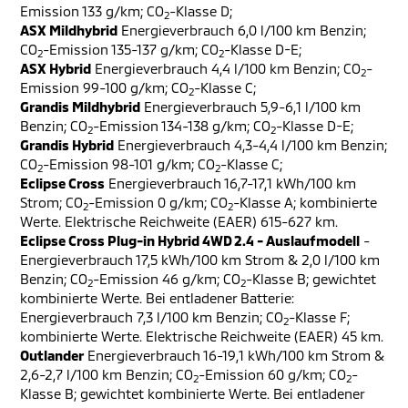
Emission 133 g/km; CO
-Klasse D;
2
ASX Mildhybrid
Energieverbrauch 6,0 l/100 km Benzin;
CO
-Emission 135-137 g/km; CO
-Klasse D-E;
2
2
ASX Hybrid
Energieverbrauch 4,4 l/100 km Benzin; CO
-
2
Emission 99-100 g/km; CO
-Klasse C;
2
Grandis Mildhybrid
Energieverbrauch 5,9-6,1 l/100 km
Benzin; CO
-Emission 134-138 g/km; CO
-Klasse D-E;
2
2
Grandis Hybrid
Energieverbrauch 4,3-4,4 l/100 km Benzin;
CO
-Emission 98-101 g/km; CO
-Klasse C;
2
2
Eclipse Cross
Energieverbrauch 16,7-17,1 kWh/100 km
Strom; CO
-Emission 0 g/km; CO
-Klasse A; kombinierte
2
2
Werte. Elektrische Reichweite (EAER) 615-627 km.
Eclipse Cross Plug-in Hybrid 4WD 2.4 - Auslaufmodell
-
Energieverbrauch 17,5 kWh/100 km Strom & 2,0 l/100 km
Benzin; CO
-Emission 46 g/km; CO
-Klasse B; gewichtet
2
2
kombinierte Werte. Bei entladener Batterie:
Energieverbrauch 7,3 l/100 km Benzin; CO
-Klasse F;
2
kombinierte Werte. Elektrische Reichweite (EAER) 45 km.
Outlander
Energieverbrauch 16-19,1 kWh/100 km Strom &
2,6-2,7 l/100 km Benzin; CO
-Emission 60 g/km; CO
-
2
2
Klasse B; gewichtet kombinierte Werte. Bei entladener