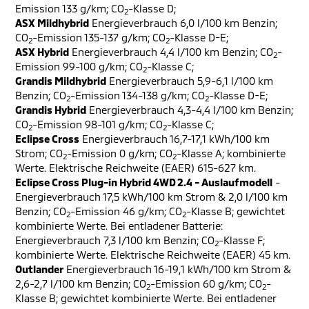
Emission 133 g/km; CO
-Klasse D;
2
ASX Mildhybrid
Energieverbrauch 6,0 l/100 km Benzin;
CO
-Emission 135-137 g/km; CO
-Klasse D-E;
2
2
ASX Hybrid
Energieverbrauch 4,4 l/100 km Benzin; CO
-
2
Emission 99-100 g/km; CO
-Klasse C;
2
Grandis Mildhybrid
Energieverbrauch 5,9-6,1 l/100 km
Benzin; CO
-Emission 134-138 g/km; CO
-Klasse D-E;
2
2
Grandis Hybrid
Energieverbrauch 4,3-4,4 l/100 km Benzin;
CO
-Emission 98-101 g/km; CO
-Klasse C;
2
2
Eclipse Cross
Energieverbrauch 16,7-17,1 kWh/100 km
Strom; CO
-Emission 0 g/km; CO
-Klasse A; kombinierte
2
2
Werte. Elektrische Reichweite (EAER) 615-627 km.
Eclipse Cross Plug-in Hybrid 4WD 2.4 - Auslaufmodell
-
Energieverbrauch 17,5 kWh/100 km Strom & 2,0 l/100 km
Benzin; CO
-Emission 46 g/km; CO
-Klasse B; gewichtet
2
2
kombinierte Werte. Bei entladener Batterie:
Energieverbrauch 7,3 l/100 km Benzin; CO
-Klasse F;
2
kombinierte Werte. Elektrische Reichweite (EAER) 45 km.
Outlander
Energieverbrauch 16-19,1 kWh/100 km Strom &
2,6-2,7 l/100 km Benzin; CO
-Emission 60 g/km; CO
-
2
2
Klasse B; gewichtet kombinierte Werte. Bei entladener