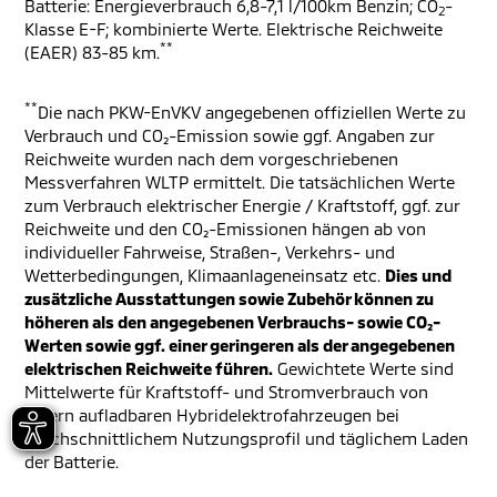
Batterie: Energieverbrauch 6,8-7,1 l/100km Benzin; CO
-
2
Klasse E-F; kombinierte Werte. Elektrische Reichweite
**
(EAER) 83-85 km.
**
Die nach PKW-EnVKV angegebenen offiziellen Werte zu
Verbrauch und CO₂-Emission sowie ggf. Angaben zur
Reichweite wurden nach dem vorgeschriebenen
Messverfahren WLTP ermittelt. Die tatsächlichen Werte
zum Verbrauch elektrischer Energie / Kraftstoff, ggf. zur
Reichweite und den CO₂-Emissionen hängen ab von
individueller Fahrweise, Straßen-, Verkehrs- und
Wetterbedingungen, Klimaanlageneinsatz etc.
Dies und
zusätzliche Ausstattungen sowie Zubehör können zu
höheren als den angegebenen Verbrauchs- sowie CO₂-
Werten sowie ggf. einer geringeren als der angegebenen
elektrischen Reichweite führen.
Gewichtete Werte sind
Mittelwerte für Kraftstoff- und Stromverbrauch von
extern aufladbaren Hybridelektrofahrzeugen bei
durchschnittlichem Nutzungsprofil und täglichem Laden
der Batterie.