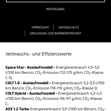
REIFENLABEL
IMPRESSUM
DATENSCHUTZ
ERKLÄRUNG ZUR BARRIEREFREIHEIT
Verbrauchs- und Effizienzwerte
Space Star - Auslaufmodell -
Energieverbrauch 4,9-5,5
l/100 km Benzin; CO
-Emission 112-125 g/km; CO
-Klasse
2
2
C-D;
COLT 1.0 - Auslaufmodell -
Energieverbrauch 5,2-5,3 l/100
km Benzin; CO
-Emission 118-119 g/km; CO
-Klasse D;
2
2
COLT Hybrid - Auslaufmodell -
Energieverbrauch 4,2-4,3
l/100 km Benzin; CO
-Emission 96-97 g/km; CO
-Klasse
2
2
C;
ASX 1.2 Turbo
Energieverbrauch 5,9 l/100 km Benzin; CO
-
2